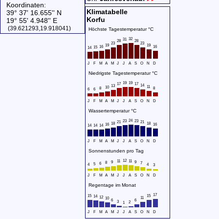
Koordinaten:
Klimatabelle
39° 37' 16.655'' N
Korfu
19° 55' 4.948'' E
(39.621293,19.918041)
Höchste Tagestemperatur °C
32
31
28
28
23
23
19
19
16
16
15
14
J
F
M
A
M
J
J
A
S
O
N
D
Niedrigste Tagestemperatur °C
19
19
17
17
14
13
11
10
8
8
6
6
J
F
M
A
M
J
J
A
S
O
N
D
Wassertemperatur °C
24
23
23
21
21
18
18
16
16
14
14
14
J
F
M
A
M
J
J
A
S
O
N
D
Sonnenstunden pro Tag
12
11
11
9
9
8
7
6
5
4
4
3
J
F
M
A
M
J
J
A
S
O
N
D
Regentage im Monat
17
15
15
14
12
11
10
6
6
3
2
1
J
F
M
A
M
J
J
A
S
O
N
D