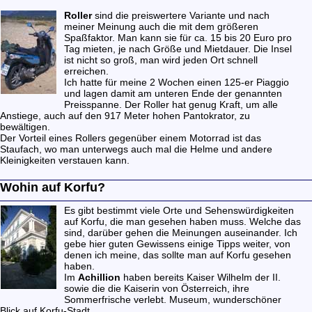
Roller
sind die preiswertere Variante und nach
meiner Meinung auch die mit dem größeren
Spaßfaktor. Man kann sie für ca. 15 bis 20 Euro pro
Tag mieten, je nach Größe und Mietdauer. Die Insel
ist nicht so groß, man wird jeden Ort schnell
erreichen.
Ich hatte für meine 2 Wochen einen 125-er Piaggio
und lagen damit am unteren Ende der genannten
Preisspanne. Der Roller hat genug Kraft, um alle
Anstiege, auch auf den 917 Meter hohen Pantokrator, zu
bewältigen.
Der Vorteil eines Rollers gegenüber einem Motorrad ist das
Staufach, wo man unterwegs auch mal die Helme und andere
Kleinigkeiten verstauen kann.
Wohin auf Korfu?
Es gibt bestimmt viele Orte und Sehenswürdigkeiten
auf Korfu, die man gesehen haben muss. Welche das
sind, darüber gehen die Meinungen auseinander. Ich
gebe hier guten Gewissens einige Tipps weiter, von
denen ich meine, das sollte man auf Korfu gesehen
haben.
Im
Achillion
haben bereits Kaiser Wilhelm der II.
sowie die die Kaiserin von Österreich, ihre
Sommerfrische verlebt. Museum, wunderschöner
Blick auf Korfu-Stadt.