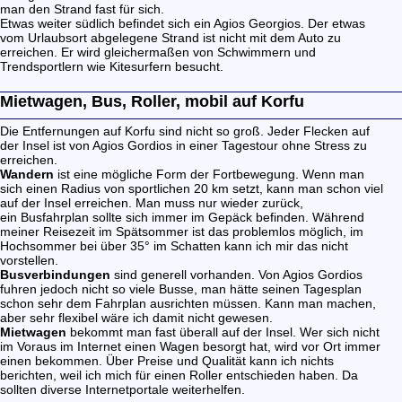
man den Strand fast für sich.
Etwas weiter südlich befindet sich ein Agios Georgios. Der etwas
vom Urlaubsort abgelegene Strand ist nicht mit dem Auto zu
erreichen. Er wird gleichermaßen von Schwimmern und
Trendsportlern wie Kitesurfern besucht.
Mietwagen, Bus, Roller, mobil auf Korfu
Die Entfernungen auf Korfu sind nicht so groß. Jeder Flecken auf
der Insel ist von Agios Gordios in einer Tagestour ohne Stress zu
erreichen.
Wandern
ist eine mögliche Form der Fortbewegung. Wenn man
sich einen Radius von sportlichen 20 km setzt, kann man schon viel
auf der Insel erreichen. Man muss nur wieder zurück,
ein Busfahrplan sollte sich immer im Gepäck befinden. Während
meiner Reisezeit im Spätsommer ist das problemlos möglich, im
Hochsommer bei über 35° im Schatten kann ich mir das nicht
vorstellen.
Busverbindungen
sind generell vorhanden. Von Agios Gordios
fuhren jedoch nicht so viele Busse, man hätte seinen Tagesplan
schon sehr dem Fahrplan ausrichten müssen. Kann man machen,
aber sehr flexibel wäre ich damit nicht gewesen.
Mietwagen
bekommt man fast überall auf der Insel. Wer sich nicht
im Voraus im Internet einen Wagen besorgt hat, wird vor Ort immer
einen bekommen. Über Preise und Qualität kann ich nichts
berichten, weil ich mich für einen Roller entschieden haben. Da
sollten diverse Internetportale weiterhelfen.