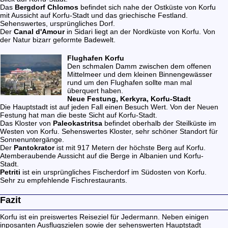
Das
Bergdorf Chlomos
befindet sich nahe der Ostküste von Korfu
mit Aussicht auf Korfu-Stadt und das griechische Festland.
Sehenswertes, ursprüngliches Dorf.
Der
Canal d'Amour
in Sidari liegt an der Nordküste von Korfu. Von
der Natur bizarr geformte Badewelt.
Flughafen Korfu
Den schmalen Damm zwischen dem offenen
Mittelmeer und dem kleinen Binnengewässer
rund um den Flughafen sollte man mal
überquert haben.
Neue Festung, Kerkyra, Korfu-Stadt
Die Hauptstadt ist auf jeden Fall einen Besuch Wert. Von der Neuen
Festung hat man die beste Sicht auf Korfu-Stadt.
Das Kloster von
Paleokastritsa
befindet oberhalb der Steilküste im
Westen von Korfu. Sehenswertes Kloster, sehr schöner Standort für
Sonnenuntergänge.
Der
Pantokrator
ist mit 917 Metern der höchste Berg auf Korfu.
Atemberaubende Aussicht auf die Berge in Albanien und Korfu-
Stadt.
Petriti
ist ein ursprüngliches Fischerdorf im Südosten von Korfu.
Sehr zu empfehlende Fischrestaurants.
Fazit
Korfu ist ein preiswertes Reiseziel für Jedermann. Neben einigen
inposanten Ausflugszielen sowie der sehenswerten Hauptstadt