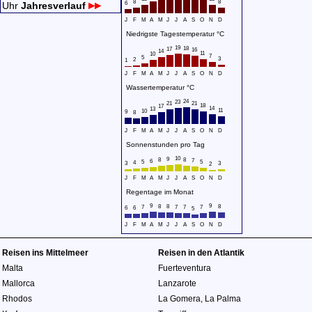
8
8
Uhr
Jahresverlauf
6
J
F
M
A
M
J
J
A
S
O
N
D
Niedrigste Tagestemperatur °C
19
18
17
16
14
11
10
7
5
3
2
1
J
F
M
A
M
J
J
A
S
O
N
D
Wassertemperatur °C
24
23
21
21
18
17
14
13
11
10
9
8
J
F
M
A
M
J
J
A
S
O
N
D
Sonnenstunden pro Tag
10
9
8
8
7
6
5
5
4
3
3
2
J
F
M
A
M
J
J
A
S
O
N
D
Regentage im Monat
9
9
8
8
8
7
7
7
7
6
6
5
J
F
M
A
M
J
J
A
S
O
N
D
Reisen ins Mittelmeer
Reisen in den Atlantik
Malta
Fuerteventura
Mallorca
Lanzarote
Rhodos
La Gomera
,
La Palma