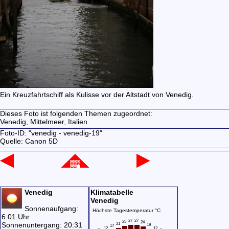
Ein Kreuzfahrtschiff als Kulisse vor der Altstadt von Venedig.
Dieses Foto ist folgenden Themen zugeordnet:
Venedig,
Mittelmeer,
Italien
Foto-ID: "venedig - venedig-19"
Quelle: Canon 5D
Venedig
Klimatabelle
Venedig
Sonnenaufgang:
Höchste Tagestemperatur °C
6:01 Uhr
27
27
25
24
Sonnenuntergang: 20:31
21
19
17
12
12