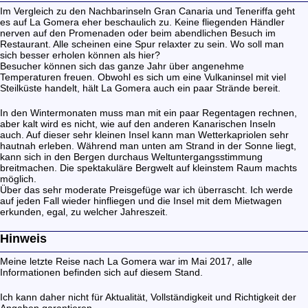
Im Vergleich zu den Nachbarinseln Gran Canaria und Teneriffa geht
es auf La Gomera eher beschaulich zu. Keine fliegenden Händler
nerven auf den Promenaden oder beim abendlichen Besuch im
Restaurant. Alle scheinen eine Spur relaxter zu sein. Wo soll man
sich besser erholen können als hier?
Besucher können sich das ganze Jahr über angenehme
Temperaturen freuen. Obwohl es sich um eine Vulkaninsel mit viel
Steilküste handelt, hält La Gomera auch ein paar Strände bereit.
In den Wintermonaten muss man mit ein paar Regentagen rechnen,
aber kalt wird es nicht, wie auf den anderen Kanarischen Inseln
auch. Auf dieser sehr kleinen Insel kann man Wetterkapriolen sehr
hautnah erleben. Während man unten am Strand in der Sonne liegt,
kann sich in den Bergen durchaus Weltuntergangsstimmung
breitmachen. Die spektakuläre Bergwelt auf kleinstem Raum machts
möglich.
Über das sehr moderate Preisgefüge war ich überrascht. Ich werde
auf jeden Fall wieder hinfliegen und die Insel mit dem Mietwagen
erkunden, egal, zu welcher Jahreszeit.
Hinweis
Meine letzte Reise nach La Gomera war im Mai 2017, alle
Informationen befinden sich auf diesem Stand.
Ich kann daher nicht für Aktualität, Vollständigkeit und Richtigkeit der
Angaben garantieren.