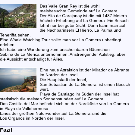
Das
Valle Gran Rey
ist die wohl
meisbesuchte Gemeinde auf La Gomera.
Der
Alto de Garajonay
ist die mit 1487 Metern
höchste Erhebung auf La Gomera. Ein Besuch
lohnt nur bei guter Sicht. Dann kann man auf
die Nachbarinseln El Hierro, La Palma und
Teneriffa sehen.
Eine
Whale Watching
Tour sollte man vor La Gomera unbedingt
erleben.
Ich habe eine Wanderung zum unscheinbaren Bäumchen
Sabina de La Mérica
unternommen. Anstrengender Aufstieg, aber
die Aussicht entschädigt für Alles.
Eine neue Attraktion ist der
Mirador de Abrante
im Norden der Insel.
Die Hauptstadt der Insel,
San Sebastian de La Gomera
, ist einen Besuch
wert.
Playa de Santiago
im Süden der Insel hat
statistisch die meisten Sonnenstunden auf La Gomera.
Das
Castillo del Mar
befindet sich an der Nordküste von La Gomera
in Playa de Vallehermoso.
Eines der größten Nuturwunder auf La Gomera sind die
Los Organos
im Norden der Insel.
Fazit