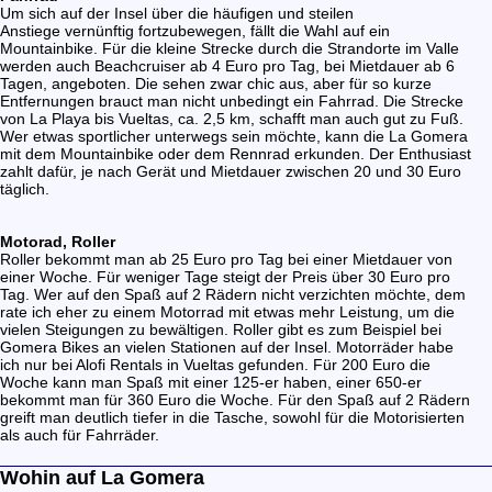
Um sich auf der Insel über die häufigen und steilen
Anstiege vernünftig fortzubewegen, fällt die Wahl auf ein
Mountainbike. Für die kleine Strecke durch die Strandorte im Valle
werden auch Beachcruiser ab 4 Euro pro Tag, bei Mietdauer ab 6
Tagen, angeboten. Die sehen zwar chic aus, aber für so kurze
Entfernungen brauct man nicht unbedingt ein Fahrrad. Die Strecke
von La Playa bis Vueltas, ca. 2,5 km, schafft man auch gut zu Fuß.
Wer etwas sportlicher unterwegs sein möchte, kann die La Gomera
mit dem Mountainbike oder dem Rennrad erkunden. Der
Enthusiast
zahlt dafür, je nach Gerät und Mietdauer zwischen 20 und 30 Euro
täglich.
Motorad, Roller
Roller bekommt man ab 25 Euro pro Tag bei einer Mietdauer von
einer Woche. Für weniger Tage steigt der Preis über 30 Euro pro
Tag. Wer auf den Spaß auf 2 Rädern nicht verzichten möchte, dem
rate ich eher zu einem Motorrad mit etwas mehr Leistung, um die
vielen Steigungen zu bewältigen. Roller gibt es zum Beispiel bei
Gomera Bikes an vielen Stationen auf der Insel. Motorräder habe
ich nur bei Alofi Rentals in Vueltas gefunden. Für 200 Euro die
Woche kann man Spaß mit einer 125-er haben, einer 650-er
bekommt man für 360 Euro die Woche. Für den Spaß auf 2 Rädern
greift man deutlich tiefer in die Tasche, sowohl für die Motorisierten
als auch für Fahrräder.
Wohin auf La Gomera