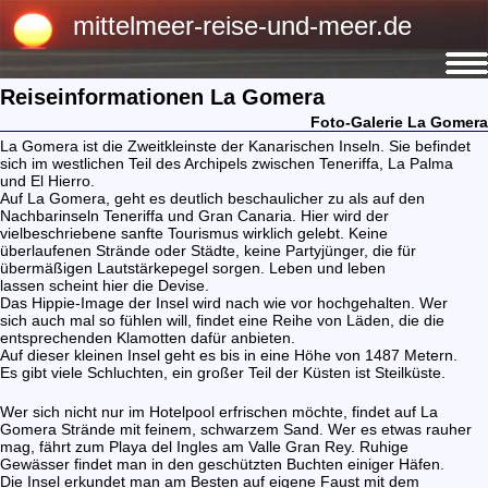
mittelmeer-reise-und-meer.de
Reiseinformationen La Gomera
Foto-Galerie La Gomera
La Gomera ist die Zweitkleinste der Kanarischen Inseln. Sie befindet
sich im westlichen Teil des Archipels zwischen Teneriffa, La Palma
und El Hierro.
Auf La Gomera, geht es deutlich beschaulicher zu als auf den
Nachbarinseln Teneriffa und Gran Canaria. Hier wird der
vielbeschriebene sanfte Tourismus wirklich gelebt. Keine
überlaufenen Strände oder Städte, keine Partyjünger, die für
übermäßigen Lautstärkepegel sorgen. Leben und leben
lassen scheint hier die Devise.
Das Hippie-Image der Insel wird nach wie vor hochgehalten. Wer
sich auch mal so fühlen will, findet eine Reihe von Läden, die die
entsprechenden Klamotten dafür anbieten.
Auf dieser kleinen Insel geht es bis in eine Höhe von 1487 Metern.
Es gibt viele Schluchten, ein großer Teil der Küsten ist Steilküste.
Wer sich nicht nur im Hotelpool erfrischen möchte, findet auf La
Gomera Strände mit feinem, schwarzem Sand. Wer es etwas rauher
mag, fährt zum Playa del Ingles am Valle Gran Rey. Ruhige
Gewässer findet man in den geschützten Buchten einiger Häfen.
Die Insel erkundet man am Besten auf eigene Faust mit dem