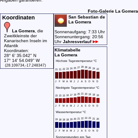
Foto-Galerie La Gomera
Koordinaten
San Sebastian de
La Gomera
La Gomera
, die
Sonnenaufgang: 7:33 Uhr
Zweitkleinste der
Sonnenuntergang: 20:56
Kanarischen Inseln im
Uhr
Jahresverlauf
Atlantik
Klimatabelle
Koordinaten:
La Gomera
28° 6' 35.042'' N
17° 14' 54.049'' W
Höchste Tagestemperatur °C
(28.109734,-17.248347)
29
28
27
26
25
24
24
23
22
22
21
21
J
F
M
A
M
J
J
A
S
O
N
D
Niedrigste Tagestemperatur °C
21
20
20
19
18
18
17
16
16
15
15
15
J
F
M
A
M
J
J
A
S
O
N
D
Wassertemperatur °C
23
23
22
21
21
20
20
19
19
18
18
18
J
F
M
A
M
J
J
A
S
O
N
D
Sonnenstunden pro Tag