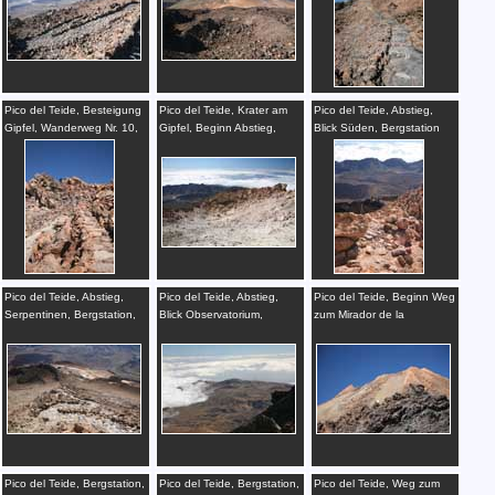
Pico del Teide, Besteigung
Pico del Teide, Krater am
Pico del Teide, Abstieg,
Gipfel, Wanderweg Nr. 10,
Gipfel, Beginn Abstieg,
Blick Süden, Bergstation
Teneriffa
Teneriffa
Seilbahn, Teneriffa
Pico del Teide, Abstieg,
Pico del Teide, Abstieg,
Pico del Teide, Beginn Weg
Serpentinen, Bergstation,
Blick Observatorium,
zum Mirador de la
Teneriffa
Teneriffa
Fortaleza, Teneriffa
Pico del Teide, Bergstation,
Pico del Teide, Bergstation,
Pico del Teide, Weg zum