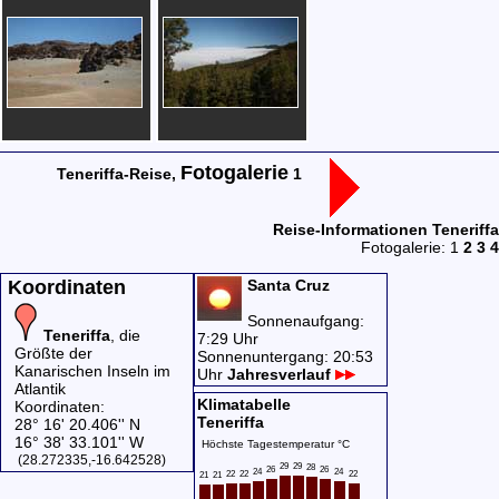
Fotogalerie
Teneriffa-Reise,
1
Reise-Informationen Teneriffa
Fotogalerie: 1
2
3
4
Koordinaten
Santa Cruz
Sonnenaufgang:
Teneriffa
, die
7:29 Uhr
Größte der
Sonnenuntergang: 20:53
Kanarischen Inseln im
Uhr
Jahresverlauf
Atlantik
Klimatabelle
Koordinaten:
Teneriffa
28° 16' 20.406'' N
16° 38' 33.101'' W
Höchste Tagestemperatur °C
(28.272335,-16.642528)
29
29
28
26
26
24
24
22
22
22
21
21