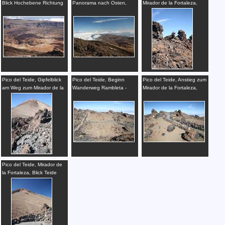
Blick Hochebene Richtung
Panorama nach Osten,
Mirador de la Fortaleza,
Osten, Teneriffa
Observatorium, Teneriffa
Tierfiguren, Teneriffa
Pico del Teide, Gipfelblick
Pico del Teide, Beginn
Pico del Teide, Anstieg zum
am Weg zum Mirador de la
Wanderweg Rambleta -
Mirador de la Fortaleza,
Fortaleza, Teneriffa
Montana Blanca, Teneriffa
Teneriffa
Pico del Teide, Mirador de
la Fortaleza, Blick Teide
Gipfel, Teneriffa