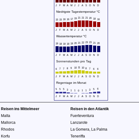
J
F
M
A
M
J
J
A
S
O
N
D
Niedrigste Tagestemperatur °C
21
21
21
20
19
18
17
16
16
16
15
15
J
F
M
A
M
J
J
A
S
O
N
D
Wassertemperatur °C
23
23
22
21
21
20
20
19
19
18
18
18
J
F
M
A
M
J
J
A
S
O
N
D
Sonnenstunden pro Tag
11
10
10
9
8
8
7
7
7
6
6
6
J
F
M
A
M
J
J
A
S
O
N
D
Regentage im Monat
6
5
5
5
5
3
3
1
1
1
1
0
J
F
M
A
M
J
J
A
S
O
N
D
Reisen ins Mittelmeer
Reisen in den Atlantik
Malta
Fuerteventura
Mallorca
Lanzarote
Rhodos
La Gomera
,
La Palma
Korfu
Teneriffa