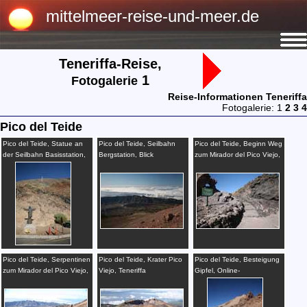
mittelmeer-reise-und-meer.de
Teneriffa-Reise,
1
Fotogalerie
Reise-Informationen Teneriffa
Fotogalerie: 1
2
3
4
Pico del Teide
Pico del Teide, Statue an
Pico del Teide, Seilbahn
Pico del Teide, Beginn Weg
der Seilbahn Basisstation,
Bergstation, Blick
zum Mirador del Pico Viejo,
Teneriffa
Südwesten, Teneriffa
Teneriffa
Pico del Teide, Serpentinen
Pico del Teide, Krater Pico
Pico del Teide, Besteigung
zum Mirador del Pico Viejo,
Viejo, Teneriffa
Gipfel, Online-
Teneriffa
Genehmigung, Teneriffa