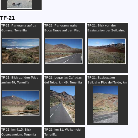
TF-21
TF-21, Panorama auf La
TF-21, Panorama nahe
TF-21, Blick von der
Gomera, Teneriffa
Boca Tauce auf den Pico
Basisstation der Seilbahn,
del Teide, Teneriffa
Teneriffa
TF-21, Blick auf den Teide
TF-21, Lugar las Cañadas
TF-21, Basisstation
am km 49, Teneriffa
del Teide, km 49, Teneriffa
Seilbahn Pico del Teide, km
43,4, Teneriffa
TF-21, km 41,5, Blick
TF-21, km 31, Wolkenfeld,
Observatorium, Teneriffa
Teneriffa