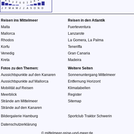
9
8
6
5
3
2
2
1
0
0
J
F
M
A
M
J
J
A
S
O
N
D
Reisen ins Mittelmeer
Reisen in den Atlantik
Malta
Fuerteventura
Mallorca
Lanzarote
Rhodos
La Gomera
,
La Palma
Korfu
Teneriffa
Venedig
Gran Canaria
Kreta
Madeira
Fotos zu den Themen:
Weitere Seiten
Aussichtspunkte auf den Kanaren
Sonnenuntergang Mittelmeer
Aussichtspunkte auf Mallorca
Entfernung Horizont
Mobilität auf Reisen
Klimatabellen
Meerblick
Register
Strände am Mittelmeer
Sitemap
Strände auf den Kanaren
Bildergalerie Hamburg
Sportclub Traktor Schwerin
Datenschutzerklärung
© mittelmeer-reise-und-meer.de