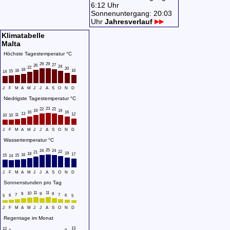
6:12 Uhr
Sonnenuntergang: 20:03
Uhr
Jahresverlauf
Klimatabelle
Malta
Höchste Tagestemperatur °C
29
29
27
26
24
22
20
18
16
16
15
14
J
F
M
A
M
J
J
A
S
O
N
D
Niedrigste Tagestemperatur °C
23
22
22
19
19
16
16
13
12
11
10
10
J
F
M
A
M
J
J
A
S
O
N
D
Wassertemperatur °C
25
24
24
22
21
19
18
17
16
15
15
14
J
F
M
A
M
J
J
A
S
O
N
D
Sonnenstunden pro Tag
11
11
10
9
9
9
7
7
6
6
5
5
J
F
M
A
M
J
J
A
S
O
N
D
Regentage im Monat
13
12