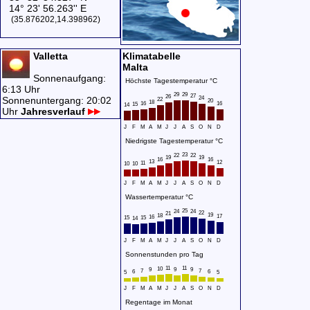
14° 23' 56.263'' E
(35.876202,14.398962)
Valletta
Klimatabelle
Malta
Sonnenaufgang:
Höchste Tagestemperatur °C
6:13 Uhr
29
29
27
26
Sonnenuntergang: 20:02
24
22
20
18
16
16
15
14
Uhr
Jahresverlauf
J
F
M
A
M
J
J
A
S
O
N
D
Niedrigste Tagestemperatur °C
23
22
22
19
19
16
16
13
12
11
10
10
J
F
M
A
M
J
J
A
S
O
N
D
Wassertemperatur °C
25
24
24
22
21
19
18
17
16
15
15
14
J
F
M
A
M
J
J
A
S
O
N
D
Sonnenstunden pro Tag
11
11
10
9
9
9
7
7
6
6
5
5
J
F
M
A
M
J
J
A
S
O
N
D
Regentage im Monat