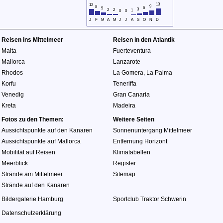
13
12
9
8
6
5
3
2
2
1
0
0
J
F
M
A
M
J
J
A
S
O
N
D
Reisen ins Mittelmeer
Reisen in den Atlantik
Malta
Fuerteventura
Mallorca
Lanzarote
Rhodos
La Gomera
,
La Palma
Korfu
Teneriffa
Venedig
Gran Canaria
Kreta
Madeira
Fotos zu den Themen:
Weitere Seiten
Aussichtspunkte auf den Kanaren
Sonnenuntergang Mittelmeer
Aussichtspunkte auf Mallorca
Entfernung Horizont
Mobilität auf Reisen
Klimatabellen
Meerblick
Register
Strände am Mittelmeer
Sitemap
Strände auf den Kanaren
Bildergalerie Hamburg
Sportclub Traktor Schwerin
Datenschutzerklärung