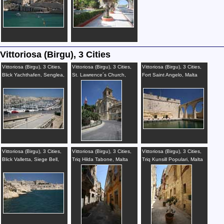
Vittoriosa (Birgu), 3 Cities
Vittoriosa (Birgu), 3 Cities,
Vittoriosa (Birgu), 3 Cities,
Vittoriosa (Birgu), 3 Cities,
Blick Yachthafen, Senglea,
St. Lawrence´s Church,
Fort Saint Angelo, Malta
Valletta, Malta
Malta
Vittoriosa (Birgu), 3 Cities,
Vittoriosa (Birgu), 3 Cities,
Vittoriosa (Birgu), 3 Cities,
Blick Valletta, Siege Bell,
Triq Hilda Tabone, Malta
Triq Kunsill Populari, Malta
Malta