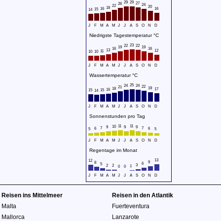
29
29
27
26
24
22
20
18
16
16
15
14
J
F
M
A
M
J
J
A
S
O
N
D
Niedrigste Tagestemperatur °C
23
22
22
19
19
16
16
13
12
11
10
10
J
F
M
A
M
J
J
A
S
O
N
D
Wassertemperatur °C
25
24
24
22
21
19
18
17
16
15
15
14
J
F
M
A
M
J
J
A
S
O
N
D
Sonnenstunden pro Tag
11
11
10
9
9
9
7
7
6
6
5
5
J
F
M
A
M
J
J
A
S
O
N
D
Regentage im Monat
13
12
9
8
6
5
3
2
2
1
0
0
J
F
M
A
M
J
J
A
S
O
N
D
Reisen ins Mittelmeer
Reisen in den Atlantik
Malta
Fuerteventura
Mallorca
Lanzarote