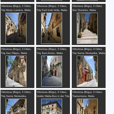
Vittoriosa (Birgu), 3 Cities,
Vittoriosa (Birgu), 3 Cities,
Vittoriosa (Birgu), 3 Cities,
Triq Nestu Laiviera, Malta
Triq Parti Indri Vella, Malta
San Duminku, Malta
Vittoriosa (Birgu), 3 Cities,
Vittoriosa (Birgu), 3 Cities,
Vittoriosa (Birgu), 3 Cities,
Triq San Filippu, Malta
Triq Sant Anton, Malta
Triq Santa Skolastika, Malta
Vittoriosa (Birgu), 3 Cities,
Vittoriosa (Birgu), 3 Cities,
Vittoriosa (Birgu), 3 Cities,
Triq Santa Skolastika,
Uralter Malta-Bus in der Triq
Tramuntana, Malta
Kirche, Vögel, Malta
P. Boffa, Malta