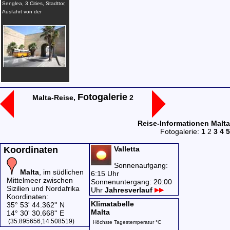
Senglea, 3 Cities, Stadttor,
Ausfahrt von der
Settembru, Malta
Fotogalerie
Malta-Reise,
2
Reise-Informationen Malta
Fotogalerie:
1
2
3
4
5
Koordinaten
Valletta
Sonnenaufgang:
Malta
, im südlichen
6:15 Uhr
Mittelmeer zwischen
Sonnenuntergang: 20:00
Sizilien und Nordafrika
Uhr
Jahresverlauf
Koordinaten:
Klimatabelle
35° 53' 44.362'' N
Malta
14° 30' 30.668'' E
(35.895656,14.508519)
Höchste Tagestemperatur °C