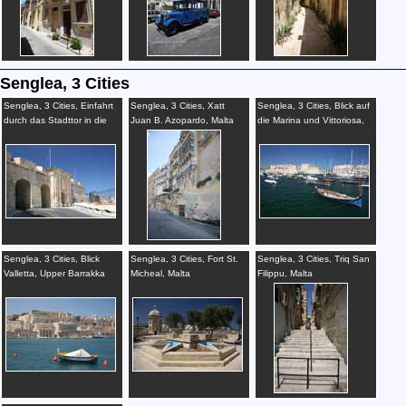
Senglea, 3 Cities
Senglea, 3 Cities, Einfahrt
Senglea, 3 Cities, Xatt
Senglea, 3 Cities, Blick auf
durch das Stadttor in die
Juan B. Azopardo, Malta
die Marina und Vittoriosa,
Settembru, Malta
Malta
Senglea, 3 Cities, Blick
Senglea, 3 Cities, Fort St.
Senglea, 3 Cities, Triq San
Valletta, Upper Barrakka
Micheal, Malta
Filippu, Malta
Gardens, Malta