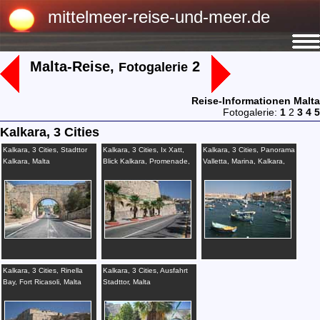
mittelmeer-reise-und-meer.de
Malta-Reise,
2
Fotogalerie
Reise-Informationen Malta
Fotogalerie:
1
2
3
4
5
Kalkara, 3 Cities
Kalkara, 3 Cities, Stadttor
Kalkara, 3 Cities, Ix Xatt,
Kalkara, 3 Cities, Panorama
Kalkara, Malta
Blick Kalkara, Promenade,
Valletta, Marina, Kalkara,
Marina, Malta
Malta
Kalkara, 3 Cities, Rinella
Kalkara, 3 Cities, Ausfahrt
Bay, Fort Ricasoli, Malta
Stadttor, Malta