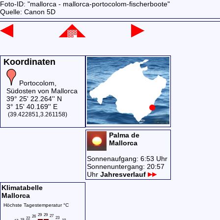
Foto-ID: "mallorca - mallorca-portocolom-fischerboote"
Quelle: Canon 5D
Koordinaten
Portocolom,
Südosten von Mallorca
39° 25' 22.264'' N
3° 15' 40.169'' E
(39.422851,3.261158)
Palma de
Mallorca
Sonnenaufgang: 6:53 Uhr
Sonnenuntergang: 20:57
Uhr
Jahresverlauf
Klimatabelle
Mallorca
Höchste Tagestemperatur °C
29
29
27
26
23
22
19