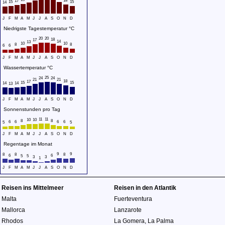
18
17
15
15
14
J
F
M
A
M
J
J
A
S
O
N
D
Niedrigste Tagestemperatur °C
20
20
18
17
14
13
10
10
8
8
6
6
J
F
M
A
M
J
J
A
S
O
N
D
Wassertemperatur °C
25
24
24
21
21
18
17
15
15
14
14
13
J
F
M
A
M
J
J
A
S
O
N
D
Sonnenstunden pro Tag
11
11
10
10
8
8
6
6
6
6
5
5
J
F
M
A
M
J
J
A
S
O
N
D
Regentage im Monat
9
9
8
8
8
6
6
5
5
3
3
1
J
F
M
A
M
J
J
A
S
O
N
D
Reisen ins Mittelmeer
Reisen in den Atlantik
Malta
Fuerteventura
Mallorca
Lanzarote
Rhodos
La Gomera
,
La Palma