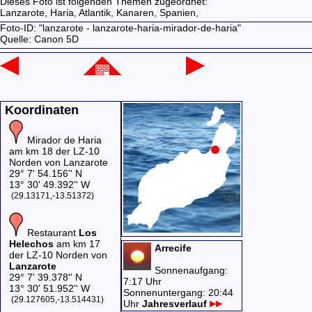
Dieses Foto ist folgenden Themen zugeordnet:
Lanzarote,
Haria,
Atlantik,
Kanaren,
Spanien,
Foto-ID: "lanzarote - lanzarote-haria-mirador-de-haria"
Quelle: Canon 5D
Koordinaten
Mirador de Haria
am km 18 der LZ-10
Norden von Lanzarote
29° 7' 54.156'' N
13° 30' 49.392'' W
(29.13171,-13.51372)
Restaurant
Los
Helechos
am km 17
Arrecife
der LZ-10 Norden von
Lanzarote
Sonnenaufgang:
29° 7' 39.378'' N
7:17 Uhr
13° 30' 51.952'' W
Sonnenuntergang: 20:44
(29.127605,-13.514431)
Uhr
Jahresverlauf