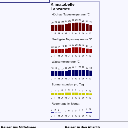
Klimatabelle
Lanzarote
Höchste Tagestemperatur °C
29
29
28
26
26
24
24
22
22
21
21
20
J
F
M
A
M
J
J
A
S
O
N
D
Niedrigste Tagestemperatur °C
20
20
20
18
18
16
16
15
14
14
13
13
J
F
M
A
M
J
J
A
S
O
N
D
Wassertemperatur °C
22
22
21
21
20
20
19
18
18
18
17
17
J
F
M
A
M
J
J
A
S
O
N
D
Sonnenstunden pro Tag
9
9
9
9
8
7
7
7
7
7
7
6
J
F
M
A
M
J
J
A
S
O
N
D
Regentage im Monat
5
4
3
2
2
1
1
1
0
0
0
0
J
F
M
A
M
J
J
A
S
O
N
D
Reisen ins Mittelmeer
Reisen in den Atlantik