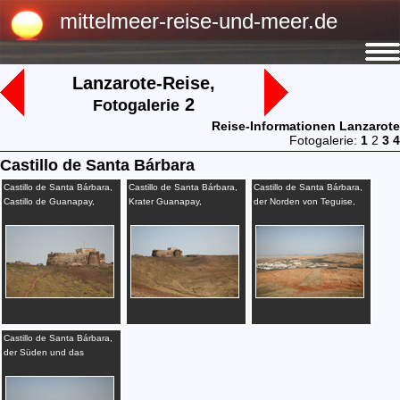
mittelmeer-reise-und-meer.de
Lanzarote-Reise,
2
Fotogalerie
Reise-Informationen Lanzarote
Fotogalerie:
1
2
3
4
Castillo de Santa Bárbara
Castillo de Santa Bárbara,
Castillo de Santa Bárbara,
Castillo de Santa Bárbara,
Castillo de Guanapay,
Krater Guanapay,
der Norden von Teguise,
Lanzarote
Lanzarote
Lanzarote
Castillo de Santa Bárbara,
der Süden und das
Zentrum von Teguise,
Lanzarote