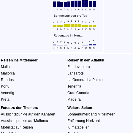
J
F
M
A
M
J
J
A
S
O
N
D
Sonnenstunden pro Tag
9
9
9
9
8
7
7
7
7
7
7
6
J
F
M
A
M
J
J
A
S
O
N
D
Regentage im Monat
5
4
3
2
2
1
1
1
0
0
0
0
J
F
M
A
M
J
J
A
S
O
N
D
Reisen ins Mittelmeer
Reisen in den Atlantik
Malta
Fuerteventura
Mallorca
Lanzarote
Rhodos
La Gomera
,
La Palma
Korfu
Teneriffa
Venedig
Gran Canaria
Kreta
Madeira
Fotos zu den Themen:
Weitere Seiten
Aussichtspunkte auf den Kanaren
Sonnenuntergang Mittelmeer
Aussichtspunkte auf Mallorca
Entfernung Horizont
Mobilität auf Reisen
Klimatabellen