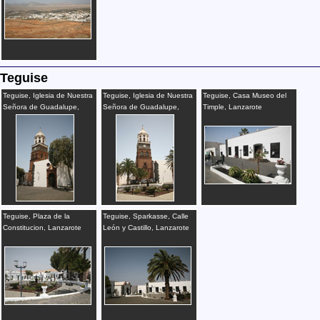
Teguise
Teguise, Iglesia de Nuestra
Teguise, Iglesia de Nuestra
Teguise, Casa Museo del
Señora de Guadalupe,
Señora de Guadalupe,
Timple, Lanzarote
Lanzarote
Plaza, Lanzarote
Teguise, Plaza de la
Teguise, Sparkasse, Calle
Constitucion, Lanzarote
León y Castillo, Lanzarote