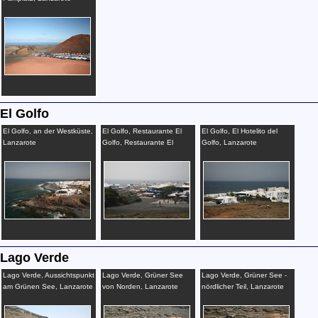
El Golfo
El Golfo, an der Westküste,
El Golfo, Restaurante El
El Golfo, El Hotelito del
Lanzarote
Golfo, Restaurante El
Golfo, Lanzarote
Siroco, Lanzarote
Lago Verde
Lago Verde, Aussichtspunkt
Lago Verde, Grüner See
Lago Verde, Grüner See -
am Grünen See, Lanzarote
von Norden, Lanzarote
nördlicher Teil, Lanzarote