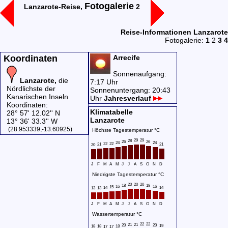
Fotogalerie
Lanzarote-Reise,
2
Reise-Informationen Lanzarote
Fotogalerie:
1
2
3
4
Koordinaten
Arrecife
Sonnenaufgang:
Lanzarote,
die
7:17 Uhr
Nördlichste der
Sonnenuntergang: 20:43
Kanarischen Inseln
Uhr
Jahresverlauf
Koordinaten:
Klimatabelle
28° 57' 12.02'' N
Lanzarote
13° 36' 33.3'' W
(28.953339,-13.60925)
Höchste Tagestemperatur °C
29
29
28
26
26
24
24
22
22
21
21
20
J
F
M
A
M
J
J
A
S
O
N
D
Niedrigste Tagestemperatur °C
20
20
20
18
18
16
16
15
14
14
13
13
J
F
M
A
M
J
J
A
S
O
N
D
Wassertemperatur °C
22
22
21
21
20
20
19
18
18
18
17
17