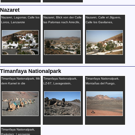
Nazaret
Nazaret, Lagomar, Calle los
Nazaret, Blick von der Calle
Nazaret, Calle el Jilguero,
Loros, Lanzarote
las Palomas nach Arrecife,
Calle los Gavilanes,
Lanzarote
Lanzarote
Timanfaya Nationalpark
Timanfaya Nationalpark, Mit
Timanfaya Nationalpark,
Timanfaya Nationalpark,
dem Kamel in die
LZ-67, Lavagestein,
Montañas del Fuego,
Feuerberge?, Lanzarote
Lanzarote
Erdwärmegrill, Lanzarote
Timanfaya Nationalpark,
Parkplatz, Lanzarote