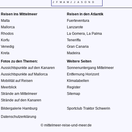
J
F
M
A
M
J
J
A
S
O
N
D
Reisen ins Mittelmeer
Reisen in den Atlantik
Malta
Fuerteventura
Mallorca
Lanzarote
Rhodos
La Gomera
,
La Palma
Korfu
Teneriffa
Venedig
Gran Canaria
Kreta
Madeira
Fotos zu den Themen:
Weitere Seiten
Aussichtspunkte auf den Kanaren
Sonnenuntergang Mittelmeer
Aussichtspunkte auf Mallorca
Entfernung Horizont
Mobilität auf Reisen
Klimatabellen
Meerblick
Register
Strände am Mittelmeer
Sitemap
Strände auf den Kanaren
Bildergalerie Hamburg
Sportclub Traktor Schwerin
Datenschutzerklärung
© mittelmeer-reise-und-meer.de