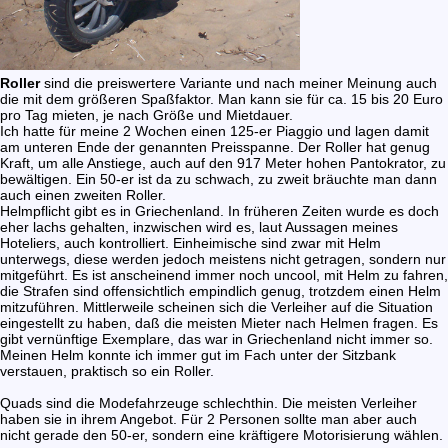
Roller
sind die preiswertere Variante und nach meiner Meinung auch
die mit dem größeren Spaßfaktor. Man kann sie für ca. 15 bis 20 Euro
pro Tag mieten, je nach Größe und Mietdauer.
Ich hatte für meine 2 Wochen einen 125-er Piaggio und lagen damit
am unteren Ende der genannten Preisspanne. Der Roller hat genug
Kraft, um alle Anstiege, auch auf den 917 Meter hohen Pantokrator, zu
bewältigen. Ein 50-er ist da zu schwach, zu zweit bräuchte man dann
auch einen zweiten Roller.
Helmpflicht gibt es in Griechenland. In früheren Zeiten wurde es doch
eher lachs gehalten, inzwischen wird es, laut Aussagen meines
Hoteliers, auch kontrolliert. Einheimische sind zwar mit Helm
unterwegs, diese werden jedoch meistens nicht getragen, sondern nur
mitgeführt. Es ist anscheinend immer noch uncool, mit Helm zu fahren,
die Strafen sind offensichtlich empindlich genug, trotzdem einen Helm
mitzuführen. Mittlerweile scheinen sich die Verleiher auf die Situation
eingestellt zu haben, daß die meisten Mieter nach Helmen fragen. Es
gibt vernünftige Exemplare, das war in Griechenland nicht immer so.
Meinen Helm konnte ich immer gut im Fach unter der Sitzbank
verstauen, praktisch so ein Roller.
Quads sind die Modefahrzeuge schlechthin. Die meisten Verleiher
haben sie in ihrem Angebot. Für 2 Personen sollte man aber auch
nicht gerade den 50-er, sondern eine kräftigere Motorisierung wählen.