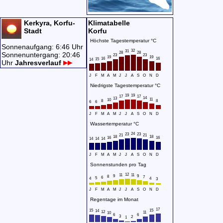
Kerkyra, Korfu-
Klimatabelle
Stadt
Korfu
Höchste Tagestemperatur °C
Sonnenaufgang: 6:46 Uhr
32
31
28
28
Sonnenuntergang: 20:46
23
23
19
19
16
16
15
14
Uhr
Jahresverlauf
J
F
M
A
M
J
J
A
S
O
N
D
Niedrigste Tagestemperatur °C
19
19
17
17
14
13
11
10
8
8
6
6
J
F
M
A
M
J
J
A
S
O
N
D
Wassertemperatur °C
24
23
23
21
21
18
18
16
16
14
14
14
J
F
M
A
M
J
J
A
S
O
N
D
Sonnenstunden pro Tag
12
11
11
9
9
8
7
6
5
4
4
3
J
F
M
A
M
J
J
A
S
O
N
D
Regentage im Monat
17
15
15
14
12
11
10
6
6
3
2
1