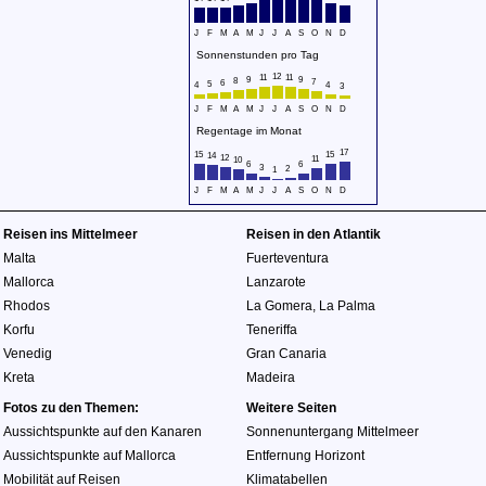
J
F
M
A
M
J
J
A
S
O
N
D
Sonnenstunden pro Tag
12
11
11
9
9
8
7
6
5
4
4
3
J
F
M
A
M
J
J
A
S
O
N
D
Regentage im Monat
17
15
15
14
12
11
10
6
6
3
2
1
J
F
M
A
M
J
J
A
S
O
N
D
Reisen ins Mittelmeer
Reisen in den Atlantik
Malta
Fuerteventura
Mallorca
Lanzarote
Rhodos
La Gomera
,
La Palma
Korfu
Teneriffa
Venedig
Gran Canaria
Kreta
Madeira
Fotos zu den Themen:
Weitere Seiten
Aussichtspunkte auf den Kanaren
Sonnenuntergang Mittelmeer
Aussichtspunkte auf Mallorca
Entfernung Horizont
Mobilität auf Reisen
Klimatabellen