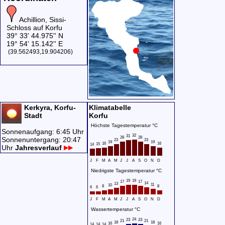
Achillion, Sissi-
Schloss auf Korfu
39° 33' 44.975'' N
19° 54' 15.142'' E
(39.562493,19.904206)
Kerkyra, Korfu-
Klimatabelle
Stadt
Korfu
Höchste Tagestemperatur °C
Sonnenaufgang: 6:45 Uhr
32
31
28
28
Sonnenuntergang: 20:47
23
23
19
19
16
16
15
14
Uhr
Jahresverlauf
J
F
M
A
M
J
J
A
S
O
N
D
Niedrigste Tagestemperatur °C
19
19
17
17
14
13
11
10
8
8
6
6
J
F
M
A
M
J
J
A
S
O
N
D
Wassertemperatur °C
24
23
23
21
21
18
18
16
16
14
14
14