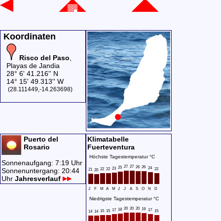
Koordinaten
Risco del Paso
,
Playas de Jandia
28° 6' 41.216'' N
14° 15' 49.313'' W
(28.111449,-14.263698)
Puerto del
Klimatabelle
Rosario
Fuerteventura
Höchste Tagestemperatur °C
Sonnenaufgang: 7:19 Uhr
27
27
26
26
25
24
23
Sonnenuntergang: 20:44
22
22
22
21
20
Uhr
Jahresverlauf
J
F
M
A
M
J
J
A
S
O
N
D
Niedrigste Tagestemperatur °C
20
20
20
19
18
17
17
15
15
15
14
14