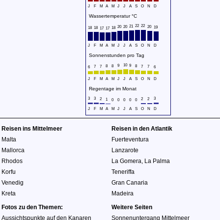
J
F
M
A
M
J
J
A
S
O
N
D
Wassertemperatur °C
22
22
21
20
20
20
19
18
18
18
17
17
J
F
M
A
M
J
J
A
S
O
N
D
Sonnenstunden pro Tag
10
9
9
8
8
8
7
7
7
7
6
6
J
F
M
A
M
J
J
A
S
O
N
D
Regentage im Monat
3
3
3
2
2
2
1
0
0
0
0
0
J
F
M
A
M
J
J
A
S
O
N
D
Reisen ins Mittelmeer
Reisen in den Atlantik
Malta
Fuerteventura
Mallorca
Lanzarote
Rhodos
La Gomera
,
La Palma
Korfu
Teneriffa
Venedig
Gran Canaria
Kreta
Madeira
Fotos zu den Themen:
Weitere Seiten
Aussichtspunkte auf den Kanaren
Sonnenuntergang Mittelmeer