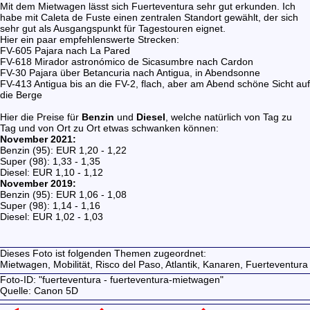
Mit dem Mietwagen lässt sich Fuerteventura sehr gut erkunden. Ich
habe mit Caleta de Fuste einen zentralen Standort gewählt, der sich
sehr gut als Ausgangspunkt für Tagestouren eignet.
Hier ein paar empfehlenswerte Strecken:
FV-605 Pajara nach La Pared
FV-618 Mirador astronómico de Sicasumbre nach Cardon
FV-30 Pajara über Betancuria nach Antigua, in Abendsonne
FV-413 Antigua bis an die FV-2, flach, aber am Abend schöne Sicht auf
die Berge
Hier die Preise für
Benzin
und
Diesel
, welche natürlich von Tag zu
Tag und von Ort zu Ort etwas schwanken können:
November 2021:
Benzin (95): EUR 1,20 - 1,22
Super (98): 1,33 - 1,35
Diesel: EUR 1,10 - 1,12
November 2019:
Benzin (95): EUR 1,06 - 1,08
Super (98): 1,14 - 1,16
Diesel: EUR 1,02 - 1,03
Dieses Foto ist folgenden Themen zugeordnet:
Mietwagen,
Mobilität,
Risco del Paso,
Atlantik,
Kanaren,
Fuerteventura
Foto-ID: "fuerteventura - fuerteventura-mietwagen"
Quelle: Canon 5D