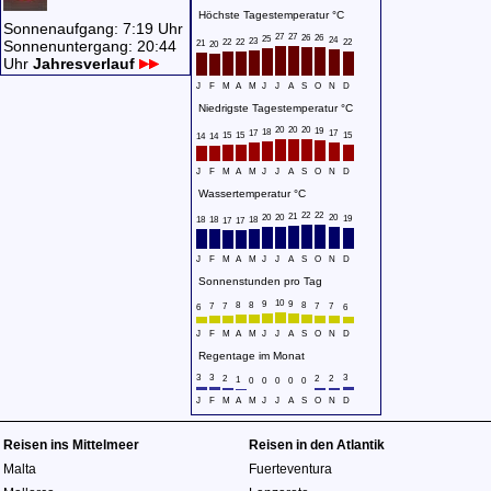
Höchste Tagestemperatur °C
Sonnenaufgang: 7:19 Uhr
27
27
26
26
25
24
23
Sonnenuntergang: 20:44
22
22
22
21
20
Uhr
Jahresverlauf
J
F
M
A
M
J
J
A
S
O
N
D
Niedrigste Tagestemperatur °C
20
20
20
19
18
17
17
15
15
15
14
14
J
F
M
A
M
J
J
A
S
O
N
D
Wassertemperatur °C
22
22
21
20
20
20
19
18
18
18
17
17
J
F
M
A
M
J
J
A
S
O
N
D
Sonnenstunden pro Tag
10
9
9
8
8
8
7
7
7
7
6
6
J
F
M
A
M
J
J
A
S
O
N
D
Regentage im Monat
3
3
3
2
2
2
1
0
0
0
0
0
J
F
M
A
M
J
J
A
S
O
N
D
Reisen ins Mittelmeer
Reisen in den Atlantik
Malta
Fuerteventura