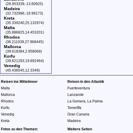
(28.953339,-13.60925)
Madeira
(32.732996,-16.99173)
Kreta
(35.339240,25.132974)
Malta
(35.886825,14.453201)
Rhodos
(36.211039,27.968445)
Mallorca
(39.618384,2.958069)
Korfu
(39.621293,19.892464)
Venedig
(45.436045,12.3349)
Reisen ins Mittelmeer
Reisen in den Atlantik
Malta
Fuerteventura
Mallorca
Lanzarote
Rhodos
La Gomera
,
La Palma
Korfu
Teneriffa
Venedig
Gran Canaria
Kreta
Madeira
Fotos zu den Themen:
Weitere Seiten