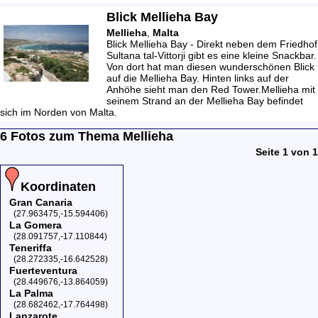
Blick Mellieha Bay
Mellieha
,
Malta
Blick Mellieha Bay - Direkt neben dem Friedhof
Sultana tal-Vittorji gibt es eine kleine Snackbar.
Von dort hat man diesen wunderschönen Blick
auf die Mellieha Bay. Hinten links auf der
Anhöhe sieht man den Red Tower.Mellieha mit
seinem Strand an der Mellieha Bay befindet
sich im Norden von Malta.
6 Fotos zum Thema Mellieha
Seite 1 von 1
Koordinaten
Gran Canaria
(27.963475,-15.594406)
La Gomera
(28.091757,-17.110844)
Teneriffa
(28.272335,-16.642528)
Fuerteventura
(28.449676,-13.864059)
La Palma
(28.682462,-17.764498)
Lanzarote